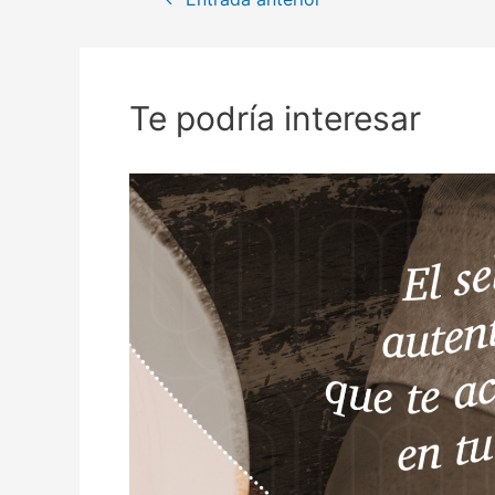
de
entradas
Te podría interesar